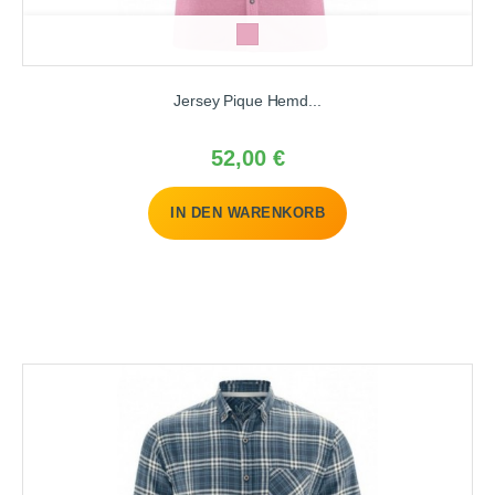
r
o
s
Jersey Pique Hemd...
e
Preis
52,00 €
IN DEN WARENKORB