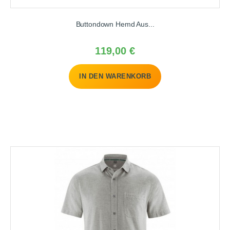
m
o
Buttondown Hemd Aus...
k
e
Preis
119,00 €
IN DEN WARENKORB