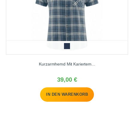
n
a
v
Kurzarmhemd Mit Kariertem...
y
Preis
39,00 €
IN DEN WARENKORB