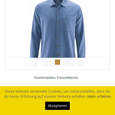
p
e
a
Komfortables Freizeithemd...
n
u
Preis
79,00 €
t
Diese Website verwendet Cookies, um sicherzustellen, dass Sie
die beste Erfahrung auf unserer Website erhalten.
Mehr erfahren
IN DEN WARENKORB
Akzeptieren