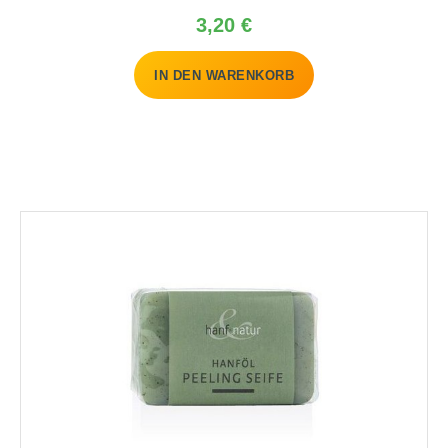
Preis
3,20 €
IN DEN WARENKORB