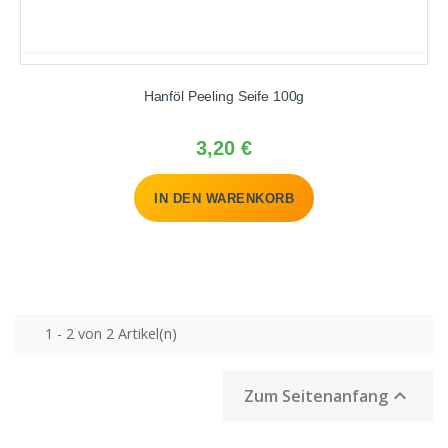
Hanföl Peeling Seife 100g
Preis
3,20 €
IN DEN WARENKORB
1 - 2 von 2 Artikel(n)

Zum Seitenanfang