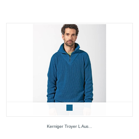
s
e
a
Kerniger Troyer L Aus...