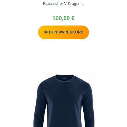
Klassischer V-Kragen...
k
j
a
Preis
100,00 €
IN DEN WARENKORB