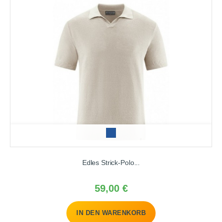
r
o
y
Edles Strick-Polo...
a
l
Preis
59,00 €
IN DEN WARENKORB