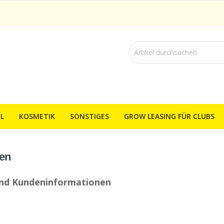
L
KOSMETIK
SONSTIGES
GROW LEASING FÜR CLUBS
en
und Kundeninformationen