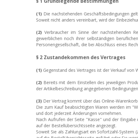
§ 1 Grundlegende Bestimmungen
(1)
Die nachstehenden Geschäftsbedingungen gelten 
Soweit nicht anders vereinbart, wird der Einbezie
(2)
Verbraucher im Sinne der nachstehenden Rege
gewerblichen noch ihrer selbständigen berufliche
Personengesellschaft, die bei Abschluss eines Rech
§ 2 Zustandekommen des Vertrages
(1)
Gegenstand des Vertrages ist der Verkauf von 
(2)
Bereits mit dem Einstellen des jeweiligen Produ
der Artikelbeschreibung angegebenen Bedingungen
(3)
Der Vertrag kommt über das Online-Warenkorbs
Die zum Kauf beabsichtigten Waren
werden im "Wa
und dort jederzeit Änderungen vornehmen.
Nach Aufrufen der Seite "Kasse" und der Eingabe
auf der Bestellübersichtsseite angezeigt.
Soweit Sie als Zahlungsart ein Sofortzahl-System
auf die Bestellübersichtsseite geführt oder Sie wer