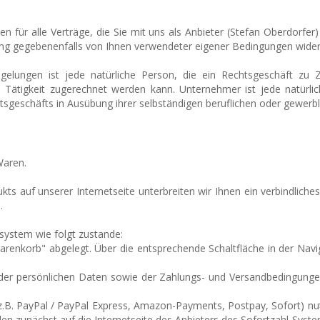
für alle Verträge, die Sie mit uns als Anbieter (
Stefan Oberdorfer
)
hung gegebenenfalls von Ihnen verwendeter eigener Bedingungen wide
lungen ist jede natürliche Person, die ein Rechtsgeschäft zu Z
n Tätigkeit zugerechnet werden kann. Unternehmer ist jede natürlic
tsgeschäfts in Ausübung ihrer selbständigen beruflichen oder gewerbli
Waren
.
kts auf unserer Internetseite unterbreiten wir Ihnen ein verbindlic
.
ystem wie folgt zustande:
renkorb" abgelegt. Über die entsprechende Schaltfläche in der Navi
 der persönlichen Daten sowie der Zahlungs- und Versandbedingunge
 (z.B. PayPal / PayPal Express, Amazon-Payments, Postpay, Sofort) n
den zunächst auf die Internetseite des Anbieters des Sofortzahl-Syste