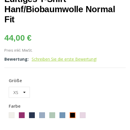
Hanf/Biobaumwolle Normal
Fit
44,00 €
Preis inkl. MwSt.
Bewertung:
Schreiben Sie die erste Bewertung!
Größe
Farbe
offwhite
berry
navy
smoke
menta
blueberry
magnolia
black